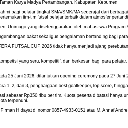
R Taman Karya Madya Pertambangan, Kabupaten Kebumen.
urahmi bagi pelajar tingkat SMA/SMK/MA sederajat dari berbag
ukan tim-tim futsal pelajar terbaik dalam atmosfer pertand
gement Unimugo yang diselenggarakan oleh mahasiswa Progra
gembangan bakat sekaligus pengalaman bertanding bagi para 
FERA FUTSAL CUP 2026 tidak hanya menjadi ajang perebutan ge
petisi yang seru, kompetitif, dan berkesan bagi para pelajar
ada 25 Juni 2026, dilanjutkan opening ceremony pada 27 Juni
ra 1, 2, dan 3, penghargaan best goalkeeper, top score, hingga 
si sebesar Rp350 ribu per tim. Kuota peserta dibatasi hanya u
ota terpenuhi.
bi Firman Hidayat di nomor 0857-4933-0151 atau M. Ahnaf Andr