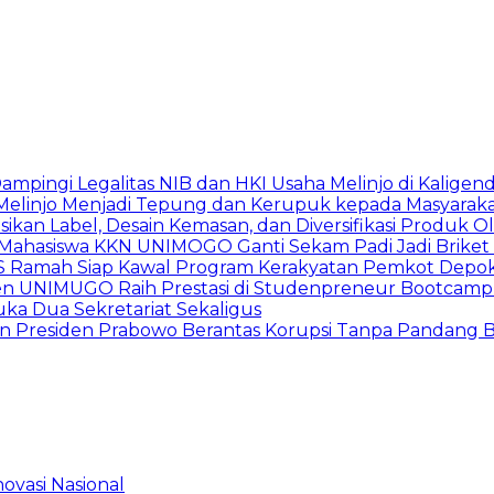
ingi Legalitas NIB dan HKI Usaha Melinjo di Kaligen
 Melinjo Menjadi Tepung dan Kerupuk kepada Masyarak
asikan Label, Desain Kemasan, dan Diversifikasi Produk 
, Mahasiswa KKN UNIMOGO Ganti Sekam Padi Jadi Briket 
duSS Ramah Siap Kawal Program Kerakyatan Pemkot Depo
men UNIMUGO Raih Prestasi di Studenpreneur Bootcam
a Dua Sekretariat Sekaligus
n Presiden Prabowo Berantas Korupsi Tanpa Pandang 
ovasi Nasional