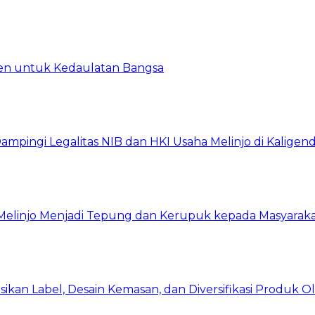
en untuk Kedaulatan Bangsa
ingi Legalitas NIB dan HKI Usaha Melinjo di Kaligen
 Melinjo Menjadi Tepung dan Kerupuk kepada Masyarak
asikan Label, Desain Kemasan, dan Diversifikasi Produk 