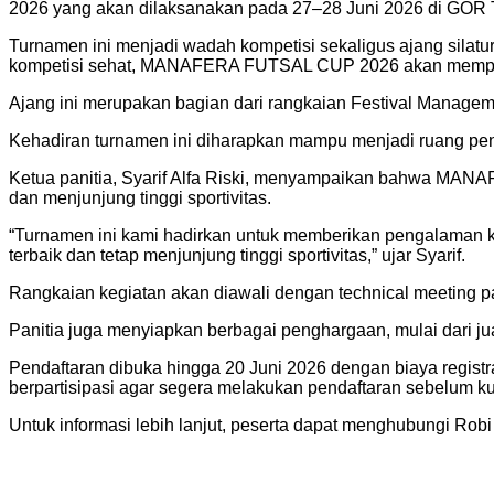
2026 yang akan dilaksanakan pada 27–28 Juni 2026 di GO
Turnamen ini menjadi wadah kompetisi sekaligus ajang silat
kompetisi sehat, MANAFERA FUTSAL CUP 2026 akan mempertem
Ajang ini merupakan bagian dari rangkaian Festival Mana
Kehadiran turnamen ini diharapkan mampu menjadi ruang pen
Ketua panitia, Syarif Alfa Riski, menyampaikan bahwa MANA
dan menjunjung tinggi sportivitas.
“Turnamen ini kami hadirkan untuk memberikan pengalaman kom
terbaik dan tetap menjunjung tinggi sportivitas,” ujar Syarif.
Rangkaian kegiatan akan diawali dengan technical meeting p
Panitia juga menyiapkan berbagai penghargaan, mulai dari jua
Pendaftaran dibuka hingga 20 Juni 2026 dengan biaya registra
berpartisipasi agar segera melakukan pendaftaran sebelum ku
Untuk informasi lebih lanjut, peserta dapat menghubungi Ro