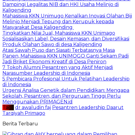
Dampingi Legalitas NIB dan HKI Usaha Melinjo di
Kaligending
Mahasiswa KKN Unimugo Kenalkan Inovasi Olahan Biji
Melinjo Menjadi Tepung dan Kerupuk kepada
Masyarakat Desa Kaligending
Tingkatkan Nilai Jual, Mahasiswa KKN Unimago
Sosialisasikan Label, Desain Kemasan, dan Diversifikasi
Produk Olahan Sawo di desa Kaligending
Atasi Sawah Puso dan Siasati Terbatasnya Masa
Panen, Mahasiswa KKN UNIMOGO Ganti Sekam Padi
Jadi Briket Ekonomi Kreatif di Desa Peniron
7 Tokoh Alumni Pesantren yang Aktif Menjadi
Narasumber Leadership di Indonesia
5 Pembicara Profesional Untuk Pelatihan Leadership
di Indonesia
Urgensi Analisa Genetik dalam Pendidikan: Mengapa
Sekolah, Pesantren, dan Perguruan Tinggi Perlu
Menggunakan PRIMAGEN.id
Tag :
dr awaludin faj
Pesantren Leadership Daarut
Tarqiyah Primago
Berita Terbaru