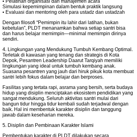
• ⁠Pelatihan organisasi dan manajemen acara
Simulasi kepemimpinan dalam bentuk praktik langsung
• Evaluasi dan mentoring oleh para ustadz dan ustadzah
Dengan filosofi “Pemimpin itu lahir dari latihan, bukan
kebetulan”, PLDT menanamkan bahwa setiap santri bisa
dan harus belajar memimpin—minimal memimpin dirinya
sendiri.
4. Lingkungan yang Mendukung Tumbuh Kembang Optimal.
Terletak di kawasan yang tenang dan strategis di Kota
Depok, Pesantren Leadership Daarut Tarqiyah memiliki
lingkungan yang ideal untuk tumbuh kembang anak.
Suasana pesantren yang jauh dari hiruk pikuk kota membuat
santri lebih fokus dalam belajar dan berproses.
Fasilitas yang tertata rapi, asrama yang bersih, serta budaya
hidup yang disiplin menciptakan ekosistem pendidikan yang
sangat mendukung. Seluruh aktivitas santri mulai dari
bangun tidur hingga tidur kembali sudah terjadwal dengan
baik. Hal ini membentuk karakter disiplin dan tanggung
jawab dalam keseharian mereka.
5. Disiplin dan Pembinaan Karakter Islami
Pembentukan karakter di PLDT dilakukan secara