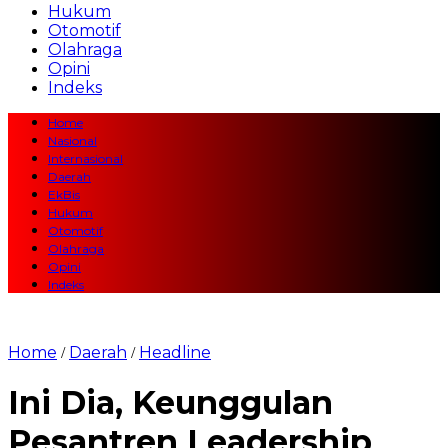
Hukum
Otomotif
Olahraga
Opini
Indeks
Home
Nasional
Internasional
Daerah
EkBis
Hukum
Otomotif
Olahraga
Opini
Indeks
Home
Daerah
Headline
/
/
Ini Dia, Keunggulan
Pesantren Leadership