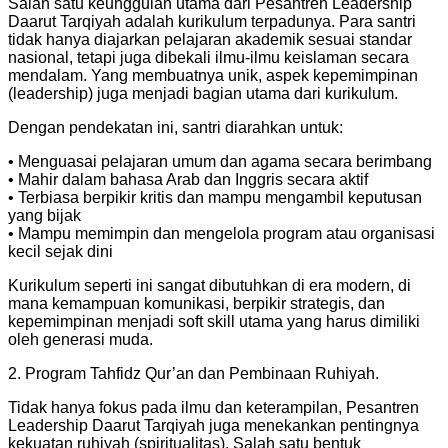
Salah satu keunggulan utama dari Pesantren Leadership
Daarut Tarqiyah adalah kurikulum terpadunya. Para santri
tidak hanya diajarkan pelajaran akademik sesuai standar
nasional, tetapi juga dibekali ilmu-ilmu keislaman secara
mendalam. Yang membuatnya unik, aspek kepemimpinan
(leadership) juga menjadi bagian utama dari kurikulum.
Dengan pendekatan ini, santri diarahkan untuk:
• Menguasai pelajaran umum dan agama secara berimbang
• ⁠Mahir dalam bahasa Arab dan Inggris secara aktif
• ⁠Terbiasa berpikir kritis dan mampu mengambil keputusan
yang bijak
• ⁠Mampu memimpin dan mengelola program atau organisasi
kecil sejak dini
Kurikulum seperti ini sangat dibutuhkan di era modern, di
mana kemampuan komunikasi, berpikir strategis, dan
kepemimpinan menjadi soft skill utama yang harus dimiliki
oleh generasi muda.
2. Program Tahfidz Qur’an dan Pembinaan Ruhiyah.
Tidak hanya fokus pada ilmu dan keterampilan, Pesantren
Leadership Daarut Tarqiyah juga menekankan pentingnya
kekuatan ruhiyah (spiritualitas). Salah satu bentuk