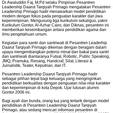
Dr Awaluddin Faj, M.Pd selaku Pimpinan Pesantren
Leadership Daarut Tarqiyah Primago mengatakan Pesantren
Leadership Primago hadir menawarkan model pendidikan
modern dengan fokus pada penguatan karakter dan jiwa
kepemimpinan. Mengusung tiga kurikulum sekaligus, yakni
Kurikulum Gontor, Al-Azhar Cairo, dan Diknas, pesantren ini
memberikan keseimbangan antara pendidikan agama dan
ilmu pengetahuan umum.
Kegiatan para santri dan santriwati di Pesantren Leaderhip
Daarut Tarqiyah Primago dikemas dengan beragam dalam
upaya mengembangkan potensi minat dan bakat para santri
dan santriwati diantaranya Futsal, Robotic, Public Speaking,
JMQ, Pramuka, Renang, Handcraf, Silat, Literasi &
Jurnalistik, Teater, Keputrian, dan IT.
Pesantren Leadership Daarut Tarqiyah Primago hadir
sebagai pilihan tepat bagi keluarga yang menginginkan
pendidikan berkualitas dengan penguatan nilai-nilai karakter
dan kepemimpinan di kota Depok. Ujar lulusan alumni
Gontor 2006 ini.
Bagi ayah dan bunda, orang tua yang tertarik dengan model
pendidikan di Pesantren Leadership Daarut Tarqiyah
Primago, atau sedang mencari informasi pesantren di