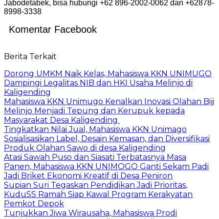
Jabodetabek, bisa hubungi +62 896-2002-0062 dan +62878-
8998-3338
Komentar Facebook
Berita Terkait
Dorong UMKM Naik Kelas, Mahasiswa KKN UNIMUGO
Dampingi Legalitas NIB dan HKI Usaha Melinjo di
Kaligending
Mahasiswa KKN Unimugo Kenalkan Inovasi Olahan Biji
Melinjo Menjadi Tepung dan Kerupuk kepada
Masyarakat Desa Kaligending
Tingkatkan Nilai Jual, Mahasiswa KKN Unimago
Sosialisasikan Label, Desain Kemasan, dan Diversifikasi
Produk Olahan Sawo di desa Kaligending
Atasi Sawah Puso dan Siasati Terbatasnya Masa
Panen, Mahasiswa KKN UNIMOGO Ganti Sekam Padi
Jadi Briket Ekonomi Kreatif di Desa Peniron
Supian Suri Tegaskan Pendidikan Jadi Prioritas,
KuduSS Ramah Siap Kawal Program Kerakyatan
Pemkot Depok
Tunjukkan Jiwa Wirausaha, Mahasiswa Prodi