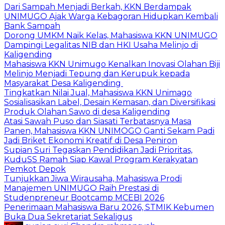
Dari Sampah Menjadi Berkah, KKN Berdampak
UNIMUGO Ajak Warga Kebagoran Hidupkan Kembali
Bank Sampah
Dorong UMKM Naik Kelas, Mahasiswa KKN UNIMUGO
Dampingi Legalitas NIB dan HKI Usaha Melinjo di
Kaligending
Mahasiswa KKN Unimugo Kenalkan Inovasi Olahan Biji
Melinjo Menjadi Tepung dan Kerupuk kepada
Masyarakat Desa Kaligending
Tingkatkan Nilai Jual, Mahasiswa KKN Unimago
Sosialisasikan Label, Desain Kemasan, dan Diversifikasi
Produk Olahan Sawo di desa Kaligending
Atasi Sawah Puso dan Siasati Terbatasnya Masa
Panen, Mahasiswa KKN UNIMOGO Ganti Sekam Padi
Jadi Briket Ekonomi Kreatif di Desa Peniron
Supian Suri Tegaskan Pendidikan Jadi Prioritas,
KuduSS Ramah Siap Kawal Program Kerakyatan
Pemkot Depok
Tunjukkan Jiwa Wirausaha, Mahasiswa Prodi
Manajemen UNIMUGO Raih Prestasi di
Studenpreneur Bootcamp MCEBI 2026
Penerimaan Mahasiswa Baru 2026, STMIK Kebumen
Buka Dua Sekretariat Sekaligus