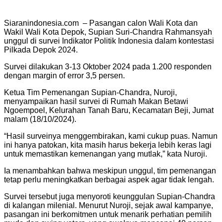
Siaranindonesia.com – Pasangan calon Wali Kota dan
Wakil Wali Kota Depok, Supian Suri-Chandra Rahmansyah
unggul di survei Indikator Politik Indonesia dalam kontestasi
Pilkada Depok 2024.
Survei dilakukan 3-13 Oktober 2024 pada 1.200 responden
dengan margin of error 3,5 persen.
Ketua Tim Pemenangan Supian-Chandra, Nuroji,
menyampaikan hasil survei di Rumah Makan Betawi
Ngoempoel, Kelurahan Tanah Baru, Kecamatan Beji, Jumat
malam (18/10/2024).
“Hasil surveinya menggembirakan, kami cukup puas. Namun
ini hanya patokan, kita masih harus bekerja lebih keras lagi
untuk memastikan kemenangan yang mutlak,” kata Nuroji.
Ia menambahkan bahwa meskipun unggul, tim pemenangan
tetap perlu meningkatkan berbagai aspek agar tidak lengah.
Survei tersebut juga menyoroti keunggulan Supian-Chandra
di kalangan milenial. Menurut Nuroji, sejak awal kampanye,
pasangan ini berkomitmen untuk menarik perhatian pemilih