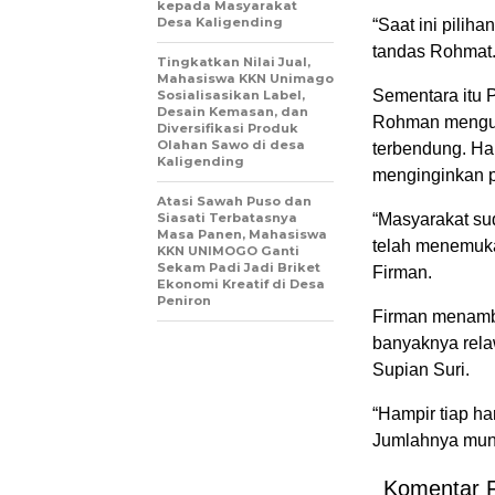
kepada Masyarakat
Desa Kaligending
“Saat ini pilih
tandas Rohmat
Tingkatkan Nilai Jual,
Mahasiswa KKN Unimago
Sementara itu 
Sosialisasikan Label,
Desain Kemasan, dan
Rohman mengun
Diversifikasi Produk
Olahan Sawo di desa
terbendung. H
Kaligending
menginginkan 
Atasi Sawah Puso dan
Siasati Terbatasnya
“Masyarakat s
Masa Panen, Mahasiswa
telah menemuka
KKN UNIMOGO Ganti
Sekam Padi Jadi Briket
Firman.
Ekonomi Kreatif di Desa
Peniron
Firman menamba
banyaknya rela
Supian Suri.
“Hampir tiap ha
Jumlahnya mung
Komentar 