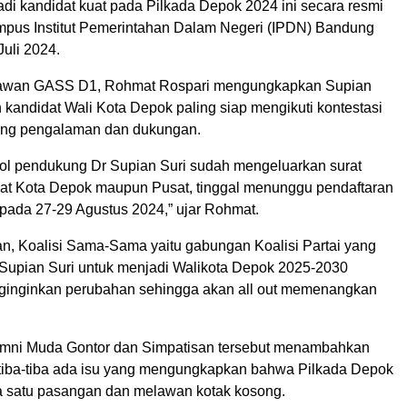
adi kandidat kuat pada Pilkada Depok 2024 ini secara resmi
mpus Institut Pemerintahan Dalam Negeri (IPDN) Bandung
uli 2024.
elawan GASS D1, Rohmat Rospari mengungkapkan Supian
kandidat Wali Kota Depok paling siap mengikuti kontestasi
ng pengalaman dan dukungan.
pol pendukung Dr Supian Suri sudah mengeluarkan surat
gkat Kota Depok maupun Pusat, tinggal menunggu pendaftaran
ada 27-29 Agustus 2024,” ujar Rohmat.
, Koalisi Sama-Sama yaitu gabungan Koalisi Partai yang
upian Suri untuk menjadi Walikota Depok 2025-2030
inginkan perubahan sehingga akan all out memenangkan
umni Muda Gontor dan Simpatisan tersebut menambahkan
 tiba-tiba ada isu yang mengungkapkan bahwa Pilkada Depok
a satu pasangan dan melawan kotak kosong.