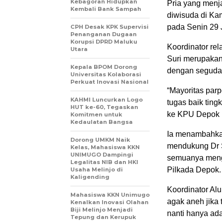
Kebagoran Hidupkan
Pria yang menj
Kembali Bank Sampah
diwisuda di Ka
pada Senin 29 J
CPH Desak KPK Supervisi
Penanganan Dugaan
Korupsi DPRD Maluku
Koordinator r
Utara
Suri merupakan 
Kepala BPOM Dorong
dengan seguda
Universitas Kolaborasi
Perkuat Inovasi Nasional
“Mayoritas par
KAHMI Luncurkan Logo
tugas baik tin
HUT ke-60, Tegaskan
ke KPU Depok p
Komitmen untuk
Kedaulatan Bangsa
Ia menambahkan
Dorong UMKM Naik
mendukung Dr S
Kelas, Mahasiswa KKN
UNIMUGO Dampingi
semuanya meng
Legalitas NIB dan HKI
Pilkada Depok.
Usaha Melinjo di
Kaligending
Koordinator Al
Mahasiswa KKN Unimugo
agak aneh jika
Kenalkan Inovasi Olahan
Biji Melinjo Menjadi
nanti hanya ad
Tepung dan Kerupuk