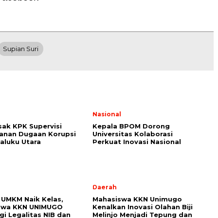
Supian Suri
l
Nasional
ak KPK Supervisi
Kepala BPOM Dorong
anan Dugaan Korupsi
Universitas Kolaborasi
aluku Utara
Perkuat Inovasi Nasional
Daerah
UMKM Naik Kelas,
Mahasiswa KKN Unimugo
swa KKN UNIMUGO
Kenalkan Inovasi Olahan Biji
i Legalitas NIB dan
Melinjo Menjadi Tepung dan