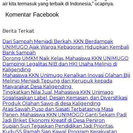
air kita termasuk yang terbaik di Indonesia,” ucapnya.
Komentar Facebook
Berita Terkait
Dari Sampah Menjadi Berkah, KKN Berdampak
UNIMUGO Ajak Warga Kebagoran Hidupkan Kembali
Bank Sampah
Dorong UMKM Naik Kelas, Mahasiswa KKN UNIMUGO
Dampingi Legalitas NIB dan HKI Usaha Melinjo di
Kaligending
Mahasiswa KKN Unimugo Kenalkan Inovasi Olahan Biji
Melinjo Menjadi Tepung dan Kerupuk kepada
Masyarakat Desa Kaligending
Tingkatkan Nilai Jual, Mahasiswa KKN Unimago
Sosialisasikan Label, Desain Kemasan, dan Diversifikasi
Produk Olahan Sawo di desa Kaligending
Atasi Sawah Puso dan Siasati Terbatasnya Masa
Panen, Mahasiswa KKN UNIMOGO Ganti Sekam Padi
Jadi Briket Ekonomi Kreatif di Desa Peniron
Supian Suri Tegaskan Pendidikan Jadi Prioritas,
KuduSS Ramah Siap Kawal Program Kerakyatan