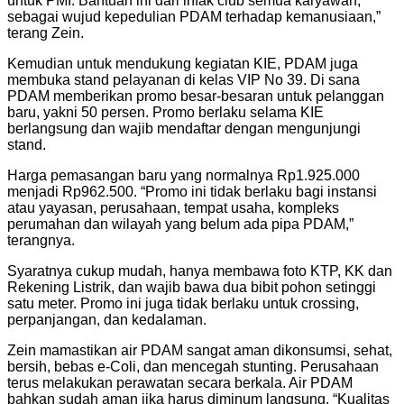
untuk PMI. Bantuan ini dari infak club semua karyawan,
sebagai wujud kepedulian PDAM terhadap kemanusiaan,”
terang Zein.
Kemudian untuk mendukung kegiatan KIE, PDAM juga
membuka stand pelayanan di kelas VIP No 39. Di sana
PDAM memberikan promo besar-besaran untuk pelanggan
baru, yakni 50 persen. Promo berlaku selama KIE
berlangsung dan wajib mendaftar dengan mengunjungi
stand.
Harga pemasangan baru yang normalnya Rp1.925.000
menjadi Rp962.500. “Promo ini tidak berlaku bagi instansi
atau yayasan, perusahaan, tempat usaha, kompleks
perumahan dan wilayah yang belum ada pipa PDAM,”
terangnya.
Syaratnya cukup mudah, hanya membawa foto KTP, KK dan
Rekening Listrik, dan wajib bawa dua bibit pohon setinggi
satu meter. Promo ini juga tidak berlaku untuk crossing,
perpanjangan, dan kedalaman.
Zein mamastikan air PDAM sangat aman dikonsumsi, sehat,
bersih, bebas e-Coli, dan mencegah stunting. Perusahaan
terus melakukan perawatan secara berkala. Air PDAM
bahkan sudah aman jika harus diminum langsung. “Kualitas