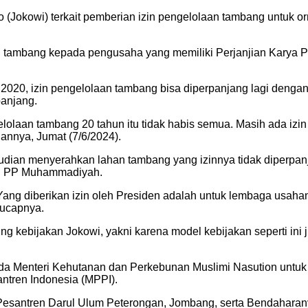
 (Jokowi) terkait pemberian izin pengelolaan tambang untuk 
aan tambang kepada pengusaha yang memiliki Perjanjian Kary
0, izin pengelolaan tambang bisa diperpanjang lagi dengan s
panjang.
laan tambang 20 tahun itu tidak habis semua. Masih ada izin
gannya, Jumat (7/6/2024).
mudian menyerahkan lahan tambang yang izinnya tidak diper
an PP Muhammadiyah.
g. Yang diberikan izin oleh Presiden adalah untuk lembaga us
 ucapnya.
kung kebijakan Jokowi, yakni karena model kebijakan seperti in
a Menteri Kehutanan dan Perkebunan Muslimi Nasution untuk 
ntren Indonesia (MPPI).
Pesantren Darul Ulum Peterongan, Jombang, serta Bendaharan