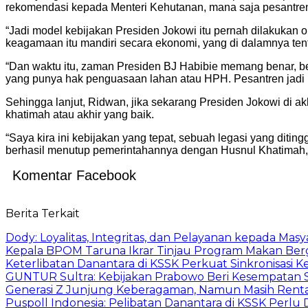
rekomendasi kepada Menteri Kehutanan, mana saja pesantren 
“Jadi model kebijakan Presiden Jokowi itu pernah dilakukan 
keagamaan itu mandiri secara ekonomi, yang di dalamnya ten
“Dan waktu itu, zaman Presiden BJ Habibie memang benar, ber
yang punya hak penguasaan lahan atau HPH. Pesantren jadi bi
Sehingga lanjut, Ridwan, jika sekarang Presiden Jokowi di a
khatimah atau akhir yang baik.
“Saya kira ini kebijakan yang tepat, sebuah legasi yang dit
berhasil menutup pemerintahannya dengan Husnul Khatimah,”
Komentar Facebook
Berita Terkait
Dody: Loyalitas, Integritas, dan Pelayanan kepada Masy
Kepala BPOM Taruna Ikrar Tinjau Program Makan Ber
Keterlibatan Danantara di KSSK Perkuat Sinkronisasi K
GUNTUR Sultra: Kebijakan Prabowo Beri Kesempatan S
Generasi Z Junjung Keberagaman, Namun Masih Rent
Puspoll Indonesia: Pelibatan Danantara di KSSK Per