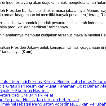
di Indonesia yang akan diajukan untuk mengelola lahan hutan 
oleh Presiden BJ Habibie, di akhir masa jabatannya. Menurut s
tu ormas keagamaan ini memiliki banyak pesantren,” terang Ri
hasil, bahwa pondok-pondok pesantren, di seluruh Indonesia, 
sa produktif, dan berdikari,” tambahnya.
khir jabatannya membuat kebijakan tersebut, maka ia menilai 
inggalkan Presiden Jokowi untuk kemajuan Ormas Keagamaan di se
 tandasnya. (
Kom
)
arakat Menjadi Fondasi Kinerja Bidang Lalu Lintas Dishu
gizi Gratis dan Resmikan Pusat Tanaman Obat Bahan A
ebijakan Ekonomi Nasional
etara bagi UMKM Naik Kelas
an Terpapar Hoaks dan Konten Kebencian
lu Dimaknai sebagai Penguatan Koordinasi, Bukan Peru