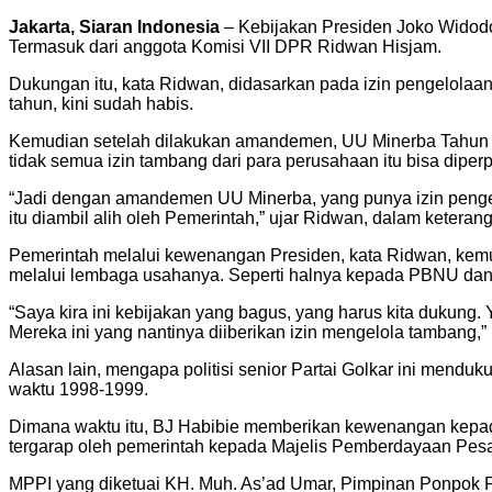
Jakarta, Siaran Indonesia
– Kebijakan Presiden Joko Widodo
Termasuk dari anggota Komisi VII DPR Ridwan Hisjam.
Dukungan itu, kata Ridwan, didasarkan pada izin pengelol
tahun, kini sudah habis.
Kemudian setelah dilakukan amandemen, UU Minerba Tahun 202
tidak semua izin tambang dari para perusahaan itu bisa diper
“Jadi dengan amandemen UU Minerba, yang punya izin pengelo
itu diambil alih oleh Pemerintah,” ujar Ridwan, dalam keteran
Pemerintah melalui kewenangan Presiden, kata Ridwan, ke
melalui lembaga usahanya. Seperti halnya kepada PBNU d
“Saya kira ini kebijakan yang bagus, yang harus kita dukun
Mereka ini yang nantinya diiberikan izin mengelola tambang,”
Alasan lain, mengapa politisi senior Partai Golkar ini mendu
waktu 1998-1999.
Dimana waktu itu, BJ Habibie memberikan kewenangan kepad
tergarap oleh pemerintah kepada Majelis Pemberdayaan Pesa
MPPI yang diketuai KH. Muh. As’ad Umar, Pimpinan Ponpok 