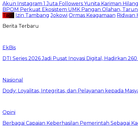
Akun Instagram 1 Juta Followers Yunita Kariman Hila
BPOM Perkuat Ekosistem UMK Pangan Olahan, Taruna
Tag :
Izin Tambang
Jokowi
Ormas Keagamaan
Ridwan 
Berita Terbaru
EkBis
DTI Series 2026 Jadi Pusat Inovasi Digital, Hadirkan 2
Nasional
Dody: Loyalitas, Integritas, dan Pelayanan kepada Masy
Opini
Berbagai Capaian Keberhasilan Pemerintah Sebagai Ka