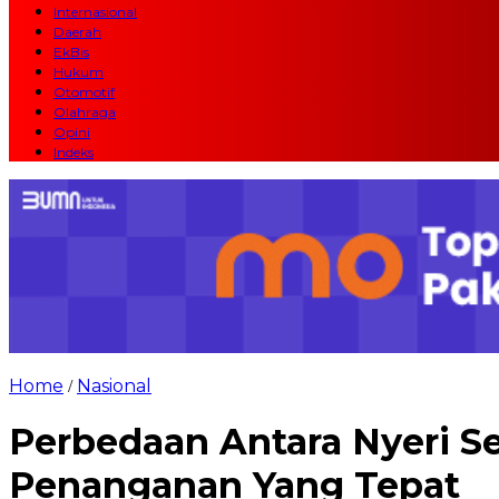
Internasional
Daerah
EkBis
Hukum
Otomotif
Olahraga
Opini
Indeks
Home
Nasional
/
Perbedaan Antara Nyeri Se
Penanganan Yang Tepat