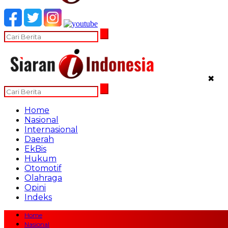
✖
Home
Nasional
Internasional
Daerah
EkBis
Hukum
Otomotif
Olahraga
Opini
Indeks
Home
Nasional