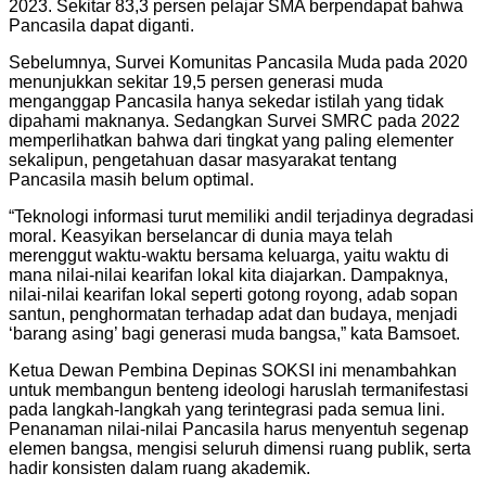
2023. Sekitar 83,3 persen pelajar SMA berpendapat bahwa
Pancasila dapat diganti.
Sebelumnya, Survei Komunitas Pancasila Muda pada 2020
menunjukkan sekitar 19,5 persen generasi muda
menganggap Pancasila hanya sekedar istilah yang tidak
dipahami maknanya. Sedangkan Survei SMRC pada 2022
memperlihatkan bahwa dari tingkat yang paling elementer
sekalipun, pengetahuan dasar masyarakat tentang
Pancasila masih belum optimal.
“Teknologi informasi turut memiliki andil terjadinya degradasi
moral. Keasyikan berselancar di dunia maya telah
merenggut waktu-waktu bersama keluarga, yaitu waktu di
mana nilai-nilai kearifan lokal kita diajarkan. Dampaknya,
nilai-nilai kearifan lokal seperti gotong royong, adab sopan
santun, penghormatan terhadap adat dan budaya, menjadi
‘barang asing’ bagi generasi muda bangsa,” kata Bamsoet.
Ketua Dewan Pembina Depinas SOKSI ini menambahkan
untuk membangun benteng ideologi haruslah termanifestasi
pada langkah-langkah yang terintegrasi pada semua lini.
Penanaman nilai-nilai Pancasila harus menyentuh segenap
elemen bangsa, mengisi seluruh dimensi ruang publik, serta
hadir konsisten dalam ruang akademik.