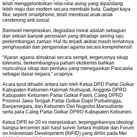
telah menggelontorkan nilai-nilai asing yang dipandang
lebih maju dan modern secara membabi buta. Gadget kaya
fitur, seperti smartphone, telah membuat anak-anak
cenderung anti sosial.
Bamsoet menjelaskan, degradasi moral adalah sebagian
dari sekian banyak persoalan yang dihadapi seiring laju
perkembangan zaman. Hal itu terjadi akibat masih lemahnya
penghayatan dan pengamalan agama secara komprehensif.
“Ajaran agama dimaknai secara sempit, tergerusnya sikap
toleransi, berkembangnya paham ekstremis bahkan
munculnya sikap dan perilaku yang menegasikan Pancasila
sebagai dasar negara,” ucapnya
Acara turut dihadiri antara lain oleh Ketua DPD Partai Golkar
Kabupaten Kebumen Halimah Nurhayati, Anggota DPRD
Kabupaten Kebumen Partai Golkar Pawit, Caleg DPRD
Provinsi Jawa Tengah Partai Golkar Dapil Purbalingga,
Banjarnegara, dan Kebumen Dwi Nugroho Marsudianto
serta para Caleg Partai Golkar DPRD Kabupaten Kebumen.
Ketua DPR ke-20 ini menjelaskan, terpinggirkannya ideologi
bangsa tercermin dari hasil survei Setara Institute dan Forum
on Indonesian Development (INFID) yang dirilis pada Mei