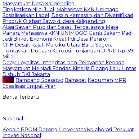
Masyarakat Desa Kaligending
Tingkatkan Nilai Jual, Mahasiswa KKN Unimago
Sosialisasikan Label, Desain Kemasan, dan Diversifikasi
Produk Olahan Sawo di desa Kaligending
Atasi Sawah Puso dan Siasati Terbatasnya Masa
Panen, Mahasiswa KKN UNIMOGO Ganti Sekam Padi
Jadi Briket Ekonomi Kreatif di Desa Peniron
CPH Desak Kajati Maluku Utara Baru Segera
Tuntaskan Dugaan Korupsi Tunjangan DPRD Rp139
Miliar
Dody: Loyalitas, Integritas, dan Pelayanan kepada
Masyarakat Menjadi Fondasi Kinerja Bidang Lalu Lintas
Dishub DKI Jakarta
Tag :
Bambang Soesatyo
Bamsoet
Kebumen
MPR
Sosialisasi Empat Pilar
Berita Terbaru
Nasional
Kepala BPOM Dorong Universitas Kolaborasi Perkuat
Inovasi Nasional