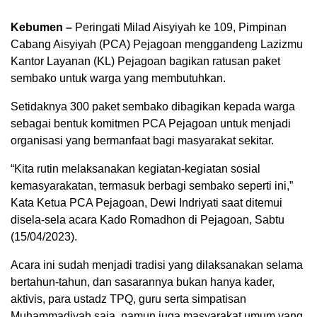
Kebumen –
Peringati Milad Aisyiyah ke 109, Pimpinan
Cabang Aisyiyah (PCA) Pejagoan menggandeng Lazizmu
Kantor Layanan (KL) Pejagoan bagikan ratusan paket
sembako untuk warga yang membutuhkan.
Setidaknya 300 paket sembako dibagikan kepada warga
sebagai bentuk komitmen PCA Pejagoan untuk menjadi
organisasi yang bermanfaat bagi masyarakat sekitar.
“Kita rutin melaksanakan kegiatan-kegiatan sosial
kemasyarakatan, termasuk berbagi sembako seperti ini,”
Kata Ketua PCA Pejagoan, Dewi Indriyati saat ditemui
disela-sela acara Kado Romadhon di Pejagoan, Sabtu
00:00
(15/04/2023).
Acara ini sudah menjadi tradisi yang dilaksanakan selama
bertahun-tahun, dan sasarannya bukan hanya kader,
aktivis, para ustadz TPQ, guru serta simpatisan
Muhammadiyah saja, namun juga masyarakat umum yang