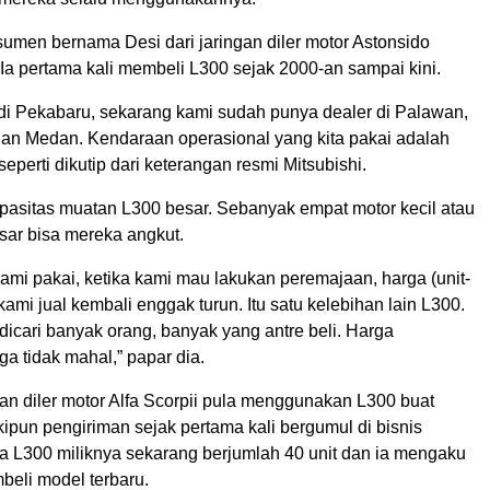
sumen bernama Desi dari jaringan diler motor Astonsido
Ia pertama kali membeli L300 sejak 2000-an sampai kini.
r di Pekabaru, sekarang kami sudah punya dealer di Palawan,
dan Medan. Kendaraan operasional yang kita pakai adalah
seperti dikutip dari keterangan resmi Mitsubishi.
apasitas muatan L300 besar. Sebanyak empat motor kecil atau
sar bisa mereka angkut.
kami pakai, ketika kami mau lakukan peremajaan, harga (unit-
 kami jual kembali enggak turun. Itu satu kelebihan lain L300.
 dicari banyak orang, banyak yang antre beli. Harga
ga tidak mahal,” papar dia.
ngan diler motor Alfa Scorpii pula menggunakan L300 buat
ipun pengiriman sejak pertama kali bergumul di bisnis
da L300 miliknya sekarang berjumlah 40 unit dan ia mengaku
eli model terbaru.