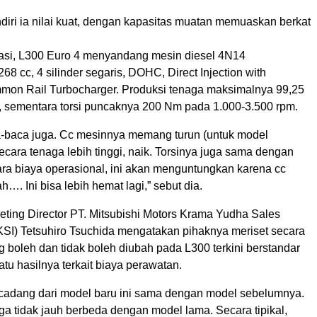
diri ia nilai kuat, dengan kapasitas muatan memuaskan berkat
asi, L300 Euro 4 menyandang mesin diesel 4N14
268 cc, 4 silinder segaris, DOHC, Direct Injection with
mmon Rail Turbocharger. Produksi tenaga maksimalnya 99,25
m, sementara torsi puncaknya 200 Nm pada 1.000-3.500 rpm.
a-baca juga. Cc mesinnya memang turun (untuk model
 secara tenaga lebih tinggi, naik. Torsinya juga sama dengan
ara biaya operasional, ini akan menguntungkan karena cc
…. Ini bisa lebih hemat lagi,” sebut dia.
eting Director PT. Mitsubishi Motors Krama Yudha Sales
SI) Tetsuhiro Tsuchida mengatakan pihaknya meriset secara
 boleh dan tidak boleh diubah pada L300 terkini berstandar
atu hasilnya terkait biaya perawatan.
cadang dari model baru ini sama dengan model sebelumnya.
ga tidak jauh berbeda dengan model lama. Secara tipikal,