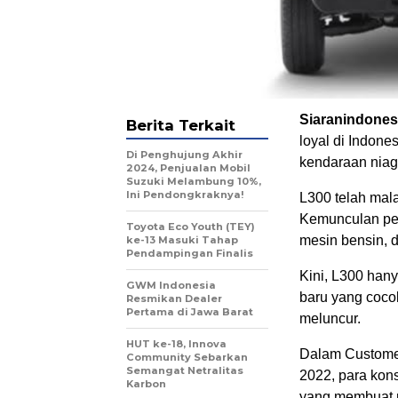
Siaranindones
Berita Terkait
loyal di Indone
Di Penghujung Akhir
kendaraan niaga
2024, Penjualan Mobil
Suzuki Melambung 10%,
Ini Pendongkraknya!
L300 telah mal
Kemunculan per
Toyota Eco Youth (TEY)
mesin bensin, d
ke-13 Masuki Tahap
Pendampingan Finalis
Kini, L300 hany
GWM Indonesia
baru yang coco
Resmikan Dealer
Pertama di Jawa Barat
meluncur.
HUT ke-18, Innova
Dalam Customer
Community Sebarkan
Semangat Netralitas
2022, para ko
Karbon
yang membuat 