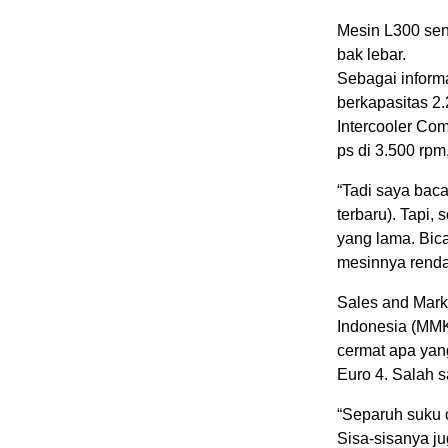
Mesin L300 sen
bak lebar.
Sebagai inform
berkapasitas 2.
Intercooler Co
ps di 3.500 rp
“Tadi saya bac
terbaru). Tapi,
yang lama. Bic
mesinnya rendah
Sales and Mark
Indonesia (MMK
cermat apa yang
Euro 4. Salah s
“Separuh suku 
Sisa-sisanya ju