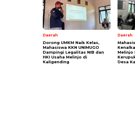
Daerah
Daerah
Dorong UMKM Naik Kelas,
Mahasi
Mahasiswa KKN UNIMUGO
Kenalka
Dampingi Legalitas NIB dan
Melinjo
HKI Usaha Melinjo di
Kerupu
Kaligending
Desa K