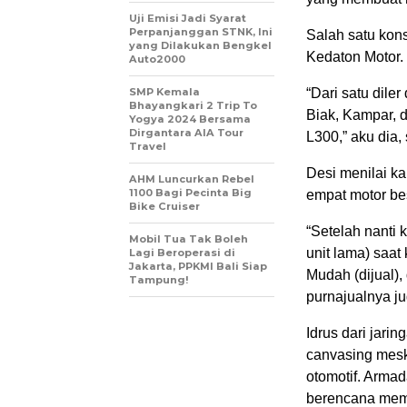
Uji Emisi Jadi Syarat
Perpanjanggan STNK, Ini
Salah satu kon
yang Dilakukan Bengkel
Kedaton Motor. 
Auto2000
SMP Kemala
“Dari satu dile
Bhayangkari 2 Trip To
Biak, Kampar, 
Yogya 2024 Bersama
Dirgantara AIA Tour
L300,” aku dia, 
Travel
Desi menilai k
AHM Luncurkan Rebel
1100 Bagi Pecinta Big
empat motor be
Bike Cruiser
“Setelah nanti 
Mobil Tua Tak Boleh
unit lama) saat
Lagi Beroperasi di
Jakarta, PPKMI Bali Siap
Mudah (dijual),
Tampung!
purnajualnya ju
Idrus dari jari
canvasing mesk
otomotif. Arma
berencana memb