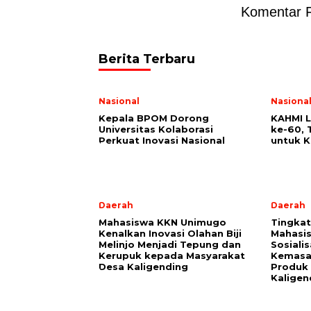
Komentar 
Berita Terbaru
Nasional
Nasiona
Kepala BPOM Dorong
KAHMI 
Universitas Kolaborasi
ke-60,
Perkuat Inovasi Nasional
untuk 
Daerah
Daerah
Mahasiswa KKN Unimugo
Tingkatk
Kenalkan Inovasi Olahan Biji
Mahasi
Melinjo Menjadi Tepung dan
Sosiali
Kerupuk kepada Masyarakat
Kemasan
Desa Kaligending
Produk 
Kaligen