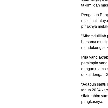
taklim, dan ma
Pengasuh Ponpe
muslimat fatay
pihaknya mela
“Alhamdulillah
bersama muslim
mendukung seka
Pria yang akra
pemimpin yang 
dengan ulama d
dekat dengan G
“Adapun santri
tahun 2024 kar
silaturahim sa
pungkasnya.