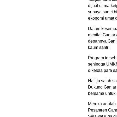
dijual di marke
supaya santri b
ekonomi umat d
Dalam kesempat
menilai Ganjar
depannya Ganja
kaum santri.
Program terseb
sehingga UMKM
dikelola para sa
Hal itu salah s
Dukung Ganjar 
bersama untuk 
Mereka adalah s
Pesantren Gang
Selawat juga di