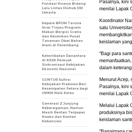
Pasalnya, kini 
Fondasi Kinerja Bidang
Lalu Lintas Dishub DKI
menilai Lapak 
Jakarta
Koordinator Na
Kepala BPOM Taruna
satu Universita
Ikrar Tinjau Program
Makan Bergizi Gratis
membangkitkan
dan Resmikan Pusat
Tanaman Obat Bahan
keislaman yang
Alam di Palembang
“Bagi para sant
Keterlibatan Danantara
di KSSK Perkuat
memanfaatkan, te
Sinkronisasi Kebijakan
dalam keteranga
Ekonomi Nasional
Menurut Acep, s
GUNTUR Sultra:
Kebijakan Prabowo Beri
Pasalnya, kini 
Kesempatan Setara bagi
UMKM Naik Kelas
menilai Lapak 
Generasi Z Junjung
Melalui Lapak G
Keberagaman, Namun
produksinya bi
Masih Rentan Terpapar
Hoaks dan Konten
keislaman sant
Kebencian
“Bagaimana car