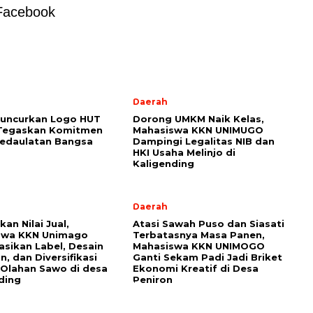
Facebook
l
Daerah
Luncurkan Logo HUT
Dorong UMKM Naik Kelas,
 Tegaskan Komitmen
Mahasiswa KKN UNIMUGO
Kedaulatan Bangsa
Dampingi Legalitas NIB dan
HKI Usaha Melinjo di
Kaligending
Daerah
an Nilai Jual,
Atasi Sawah Puso dan Siasati
swa KKN Unimago
Terbatasnya Masa Panen,
sasikan Label, Desain
Mahasiswa KKN UNIMOGO
, dan Diversifikasi
Ganti Sekam Padi Jadi Briket
Olahan Sawo di desa
Ekonomi Kreatif di Desa
ding
Peniron