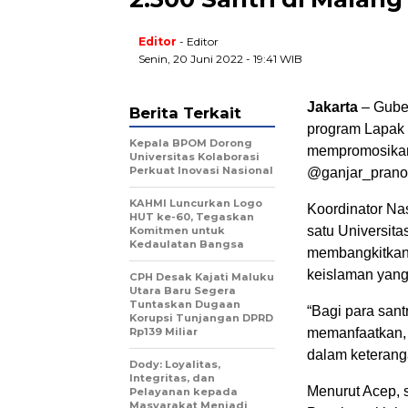
Editor
- Editor
Senin, 20 Juni 2022 - 19:41 WIB
Jakarta
– Guber
Berita Terkait
program Lapak
Kepala BPOM Dorong
mempromosikan 
Universitas Kolaborasi
Perkuat Inovasi Nasional
@ganjar_prano
KAHMI Luncurkan Logo
Koordinator Na
HUT ke-60, Tegaskan
satu Universita
Komitmen untuk
Kedaulatan Bangsa
membangkitkan
keislaman yang
CPH Desak Kajati Maluku
Utara Baru Segera
Tuntaskan Dugaan
“Bagi para sant
Korupsi Tunjangan DPRD
Rp139 Miliar
memanfaatkan, te
dalam keteranga
Dody: Loyalitas,
Integritas, dan
Menurut Acep, s
Pelayanan kepada
Masyarakat Menjadi