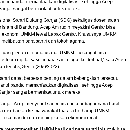
santri pandai memanfaatkan digitalisasi, sehingga Acep
Ganjar sangat bermanfaat untuk mereka.
sional Santri Dukung Ganjar (SDG) sekaligus dosen salah
s Islam di Bandung, Acep Amirudin meyakini Ganjar bisa
 ekonomi UMKM lewat Lapak Ganjar. Khususnya UMKM
 melibatkan para santri dan tokoh agama.
ri yang terjun di dunia usaha, UMKM, itu sangat bisa
rlebih digitalisasi ini para santri juga ikut terlibat,” kata Acep
n tertulis, Senin (20/6/2022).
antri dapat berperan penting dalam kebangkitan tersebut.
santri pandai memanfaatkan digitalisasi, sehingga Acep
Ganjar sangat bermanfaat untuk mereka.
anjar, Acep menyebut santri bisa belajar bagaimana hasil
sa disebarkan ke masyarakat luas. Ia berharap UMKM
ri bisa mandiri dan meningkatkan ekonomi umat.
a mempromosikan UMKM hasil dari para santri ini untuk bisa