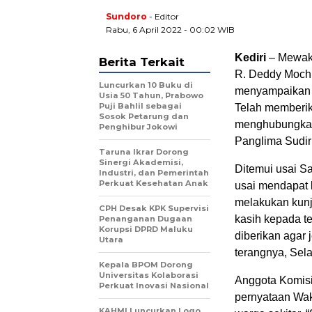
Sundoro
- Editor
Rabu, 6 April 2022 - 00:02 WIB
Kediri
– Mewaki
Berita Terkait
R. Deddy Moch 
Luncurkan 10 Buku di
menyampaikan u
Usia 50 Tahun, Prabowo
Puji Bahlil sebagai
Telah memberi
Sosok Petarung dan
menghubungkan 
Penghibur Jokowi
Panglima Sudi
Taruna Ikrar Dorong
Sinergi Akademisi,
Ditemui usai S
Industri, dan Pemerintah
Perkuat Kesehatan Anak
usai mendapat 
melakukan kunj
CPH Desak KPK Supervisi
kasih kepada t
Penanganan Dugaan
Korupsi DPRD Maluku
diberikan agar
Utara
terangnya, Sel
Kepala BPOM Dorong
Universitas Kolaborasi
Anggota Komisi
Perkuat Inovasi Nasional
pernyataan Wak
KAHMI Luncurkan Logo