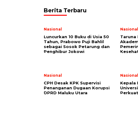
Berita Terbaru
Nasional
Nasiona
Luncurkan 10 Buku di Usia 50
Taruna 
Tahun, Prabowo Puji Bahlil
Akademi
sebagai Sosok Petarung dan
Pemerin
Penghibur Jokowi
Keseha
Nasional
Nasiona
CPH Desak KPK Supervisi
Kepala
Penanganan Dugaan Korupsi
Univers
DPRD Maluku Utara
Perkuat