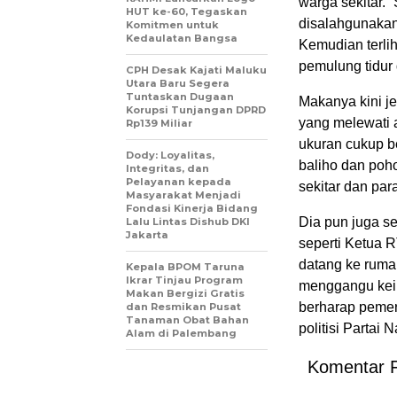
warga sekitar. “
HUT ke-60, Tegaskan
disalahgunakan
Komitmen untuk
Kedaulatan Bangsa
Kemudian terli
pemulung tidur
CPH Desak Kajati Maluku
Utara Baru Segera
Tuntaskan Dugaan
Makanya kini je
Korupsi Tunjangan DPRD
yang melewati 
Rp139 Miliar
ukuran cukup b
Dody: Loyalitas,
baliho dan poh
Integritas, dan
Pelayanan kepada
sekitar dan par
Masyarakat Menjadi
Fondasi Kinerja Bidang
Dia pun juga s
Lalu Lintas Dishub DKI
Jakarta
seperti Ketua 
datang ke ruma
Kepala BPOM Taruna
Ikrar Tinjau Program
menggangu kein
Makan Bergizi Gratis
berharap pemeri
dan Resmikan Pusat
Tanaman Obat Bahan
politisi Partai
Alam di Palembang
Komentar 