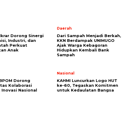
l
Daerah
Ikrar Dorong Sinergi
Dari Sampah Menjadi Berkah,
si, Industri, dan
KKN Berdampak UNIMUGO
tah Perkuat
Ajak Warga Kebagoran
tan Anak
Hidupkan Kembali Bank
Sampah
l
Nasional
 BPOM Dorong
KAHMI Luncurkan Logo HUT
itas Kolaborasi
ke-60, Tegaskan Komitmen
 Inovasi Nasional
untuk Kedaulatan Bangsa