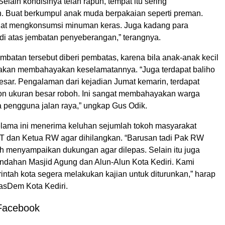
Selain kondisinya telah rapuh, tempat itu sering
. Buat berkumpul anak muda berpakaian seperti preman.
hat mengkonsumsi minuman keras. Juga kadang para
 di atas jembatan penyeberangan,” terangnya.
mbatan tersebut diberi pembatas, karena bila anak-anak kecil
akan membahayakan keselamatannya. “Juga terdapat baliho
esar. Pengalaman dari kejadian Jumat kemarin, terdapat
on ukuran besar roboh. Ini sangat membahayakan warga
a pengguna jalan raya,” ungkap Gus Odik.
elama ini menerima keluhan sejumlah tokoh masyarakat
RT dan Ketua RW agar dihilangkan. “Barusan tadi Pak RW
h menyampaikan dukungan agar dilepas. Selain itu juga
dahan Masjid Agung dan Alun-Alun Kota Kediri. Kami
ntah kota segera melakukan kajian untuk diturunkan,” harap
 NasDem Kota Kediri.
Facebook