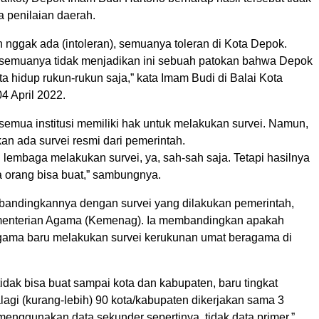
ia penilaian daerah.
 nggak ada (intoleran), semuanya toleran di Kota Depok.
semuanya tidak menjadikan ini sebuah patokan bahwa Depok
Kita hidup rukun-rukun saja,” kata Imam Budi di Balai Kota
4 April 2022.
semua institusi memiliki hak untuk melakukan survei. Namun,
n ada survei resmi dari pemerintah.
lembaga melakukan survei, ya, sah-sah saja. Tetapi hasilnya
a orang bisa buat,” sambungnya.
andingkannya dengan survei yang dilakukan pemerintah,
enterian Agama (Kemenag). Ia membandingkan apakah
ama baru melakukan survei kerukunan umat beragama di
dak bisa buat sampai kota dan kabupaten, baru tingkat
palagi (kurang-lebih) 90 kota/kabupaten dikerjakan sama 3
enggunakan data sekunder sepertinya, tidak data primer,”