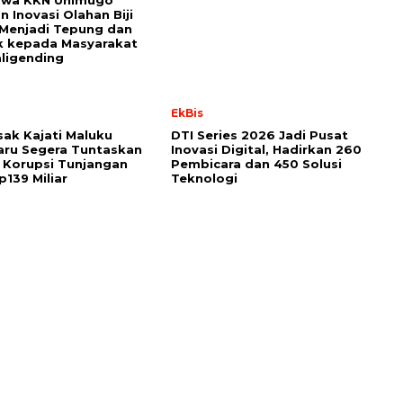
swa KKN Unimugo
n Inovasi Olahan Biji
 Menjadi Tepung dan
k kepada Masyarakat
aligending
l
EkBis
ak Kajati Maluku
DTI Series 2026 Jadi Pusat
aru Segera Tuntaskan
Inovasi Digital, Hadirkan 260
 Korupsi Tunjangan
Pembicara dan 450 Solusi
139 Miliar
Teknologi