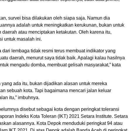
n, survei bisa dilakukan oleh siapa saja. Namun dia
uannya adalah untuk meningkatkan kerukunan, bukan untuk
daerah atau menciptakan ketakutan. Oleh karena itu,
si untuk masalah ini.
 dari lembaga tidak resmi terus membuat indikator yang
tu daerah, menurut saya tidak baik. Apalagi kalau hasilnya
ntuk mengadu domba, membuat gelisah masyarakat,” kata
 yang ada itu, bukan dijadikan alasan untuk mereka
kan sebuah kota. Tapi bagaimana mencari jalan keluar
lan itu,” imbuhnya.
elumnya disebut sebagai kota dengan peringkat toleransi
laporan Indeks Kota Toleran (IKT) 2021 Setara Institute. Setara
elaskan alasannya. Kota Depok menduduki peringkat 94 atau
alam IKT 2021. Di atas Depok adalah Banda Aceh di peringkat