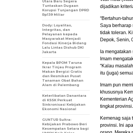
Utara Baru Segera
Tuntaskan Dugaan
dijadikan kriter
Korupsi Tunjangan DPRD
Rp139 Miliar
“Bertahun-tahun
Saya berharap 
Dody: Loyalitas,
Integritas, dan
tidak toleran. 
Pelayanan kepada
Masyarakat Menjadi
Depok, Senin, 0
Fondasi Kinerja Bidang
Lalu Lintas Dishub DKI
Ia mengatakan 
Jakarta
Imam mengataka
Kepala BPOM Taruna
“Kalau masalah 
Ikrar Tinjau Program
Makan Bergizi Gratis
itu (juga) semu
dan Resmikan Pusat
Tanaman Obat Bahan
Imam pun memb
Alam di Palembang
khususnya Kem
Keterlibatan Danantara
Kementerian Ag
di KSSK Perkuat
Sinkronisasi Kebijakan
tingkat provinsi.
Ekonomi Nasional
Kemenag saja ti
GUNTUR Sultra:
Kebijakan Prabowo Beri
provinsi. Ini a
Kesempatan Setara bagi
orang. Mereka m