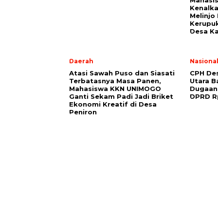
Mahasi
Kenalka
Melinjo
Kerupu
Desa K
Daerah
Nasiona
Atasi Sawah Puso dan Siasati
CPH Des
Terbatasnya Masa Panen,
Utara B
Mahasiswa KKN UNIMOGO
Dugaan
Ganti Sekam Padi Jadi Briket
DPRD Rp
Ekonomi Kreatif di Desa
Peniron