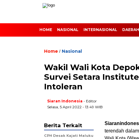
HOME
NASIONAL
INTERNASIONAL
DAERA
Home
Nasional
/
Wakil Wali Kota Depo
Survei Setara Institut
Intoleran
Siaran Indonesia
- Editor
Selasa, 5 April 2022 - 13:49 WIB
Siaranindones
Berita Terkait
terendah dalam 
CPH Desak Kajati Maluku
Wali Kota (Waw