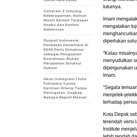
UMKM Naik Kelas
tuturnya.
Generasi Z Junjung
Keberagaman, Namun
Imam mengataka
Masih Rentan Terpapar
Hoaks dan Konten
mengatakan tuj
Kebencian
menghancurkan 
Puspoll Indonesia:
diperlukan solu
Pelibatan Danantara di
KSSK Perlu Dimaknai
“Kalau misalnya
sebagai Penguatan
Koordinasi, Bukan
menyudutkan sua
Perubahan Struktur
dipergunakan u
Hukum
Imam.
Akun Instagram 1 Juta
Followers Yunita
“Segala temuan
Kariman Hilang Tanpa
Peringatan, Ungkap
menjelek-jelek
Bahaya Report Massal
terhadap persoa
Kota Depok seb
terendah versi 
Institute menj
lebih rendah d