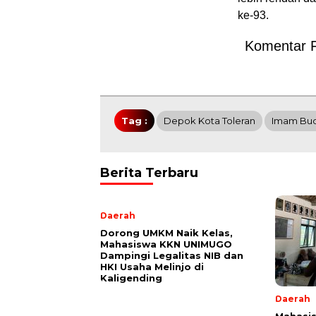
ke-93.
Komentar 
Tag :
Depok Kota Toleran
Imam Bud
Berita Terbaru
Daerah
Dorong UMKM Naik Kelas,
Mahasiswa KKN UNIMUGO
Dampingi Legalitas NIB dan
HKI Usaha Melinjo di
Kaligending
Daerah